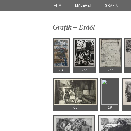
VITA
MALEREI
GRAFIK
Grafik – Erdöl
01
02
03
09
10