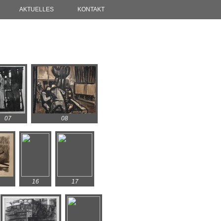
AKTUELLES
KONTAKT
07
08
16
17