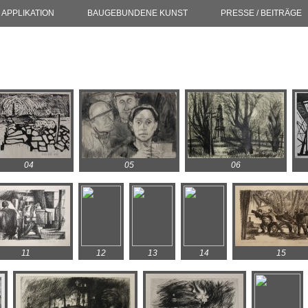
APPLIKATION
BAUGEBUNDENE KUNST
PRESSE / BEITRÄGE
04
05
06
11
12
13
14
15